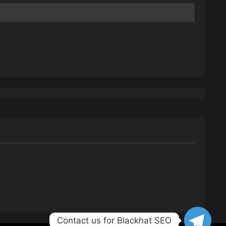
Contact us for Blackhat SEO