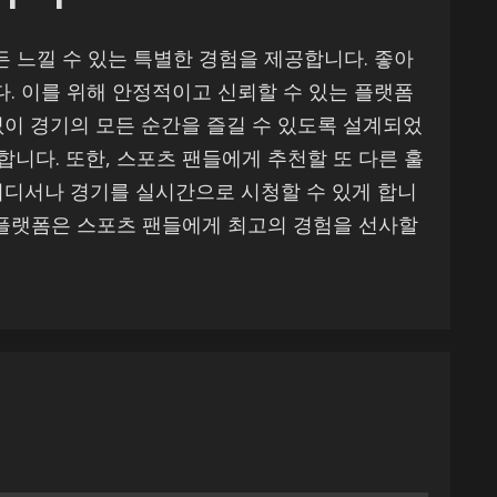
 느낄 수 있는 특별한 경험을 제공합니다. 좋아
. 이를 위해 안정적이고 신뢰할 수 있는 플랫폼
이 경기의 모든 순간을 즐길 수 있도록 설계되었
니다. 또한, 스포츠 팬들에게 추천할 또 다른 훌
어디서나 경기를 실시간으로 시청할 수 있게 합니
두 플랫폼은 스포츠 팬들에게 최고의 경험을 선사할