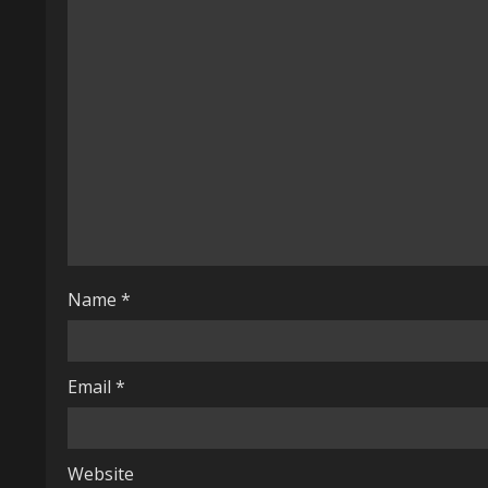
Name
*
Email
*
Website