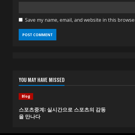
Save my name, email, and website in this browse
YOU MAY HAVE MISSED
Blog
스포츠중계: 실시간으로 스포츠의 감동
을 만나다