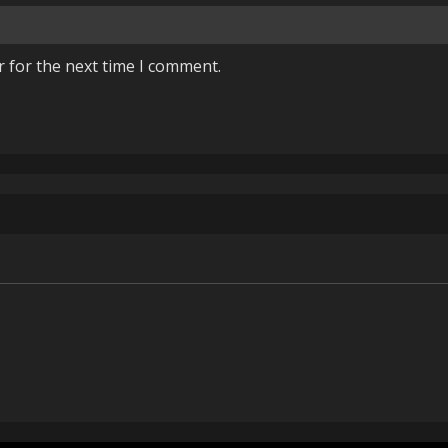
r for the next time I comment.